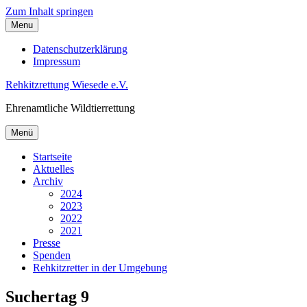
Zum Inhalt springen
Menu
Datenschutzerklärung
Impressum
Rehkitzrettung Wiesede e.V.
Ehrenamtliche Wildtierrettung
Menü
Startseite
Aktuelles
Archiv
2024
2023
2022
2021
Presse
Spenden
Rehkitzretter in der Umgebung
Suchertag 9