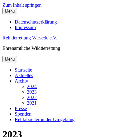
Zum Inhalt springen
Menu
Datenschutzerklärung
Impressum
Rehkitzrettung Wiesede e.V.
Ehrenamtliche Wildtierrettung
Menü
Startseite
Aktuelles
Archiv
2024
2023
2022
2021
Presse
Spenden
Rehkitzretter in der Umgebung
2023